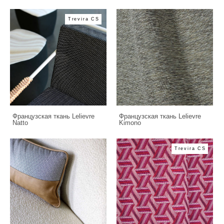
Trevira CS
Французская ткань Lelievre
Французская ткань Lelievre
Natto
Kimono
Trevira CS